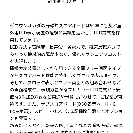
野球場スコアボード
ゼロワンオカダの野球場スコアボードは50年にも及ぶ屋
外用LED表示装置の経験と実績を活かし、LED方式を採
用しています。
LED方式は高輝度・長寿命・省電力で、磁気反転方式で
多かった機械的故障が少なく、優れたランニングコスト
を実現します。
情報表示装置としても使用できる全面フリー画面タイプ
からスコアボード機能に特化したブロック表示タイプ、
そして、ブロック表示とフリー画面との組み合わせなど
の画面構成や、表現力豊かなフルカラーLED方式から安
価な3色LED方式など用途や予算に合わせて、ご提案が可
能です。また、サブスコアボード(BSO表示器、H・E・
Fc表示器)、スピードガン、公式記録操作盤などオプショ
ンも豊富です。
新設だけでなく、既設改修(手書きなどの看板方式、磁気
反転表示→LED表示)への改修などもご相談下さい。